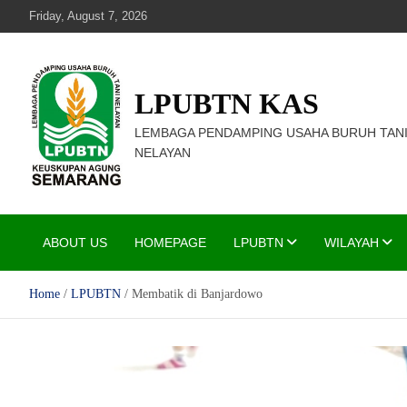
Skip
Friday, August 7, 2026
to
content
LPUBTN KAS
LEMBAGA PENDAMPING USAHA BURUH TAN
NELAYAN
ABOUT US
HOMEPAGE
LPUBTN
WILAYAH
Home
LPUBTN
Membatik di Banjardowo