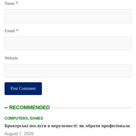
Name
*
Email
*
Website
RECOMMENDED
COMPUTERS, GAMES
Брокерські послуги в нерухомості: як обрати професіонала
August 7, 2026