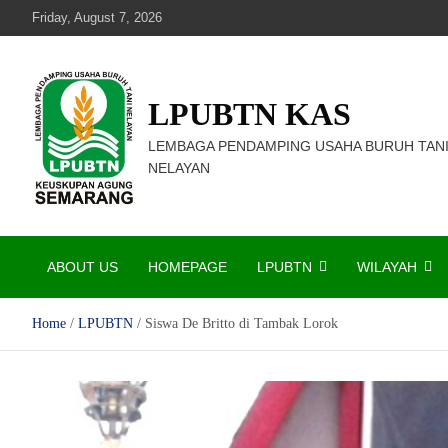
Skip
Friday, August 7, 2026
to
content
LPUBTN KAS
LEMBAGA PENDAMPING USAHA BURUH TAN
NELAYAN
ABOUT US
HOMEPAGE
LPUBTN
WILAYAH
Home
LPUBTN
Siswa De Britto di Tambak Lorok